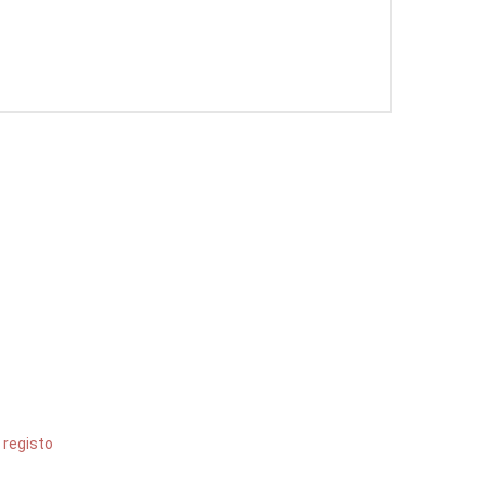
CONTACTOS
que já se
Rua dos Pousados, 157, 4590-
a clientes
096 Carvalhosa, PFR
idcmobiliario@gmail.com
u
registo
e