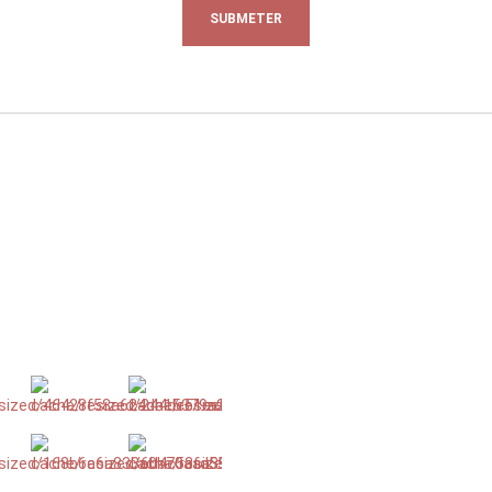
AÇÕES
NOVA COLEÇÃO
Lançamos em 2016 a linha FLY, 
encontra disponivel apenas par
IDC.
Se já é nosso cliente faça o se
aguarde por aprovação.