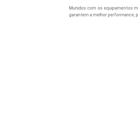
Munidos com os equipamentos mai
garantem a melhor performance, p
CONTACTOS
 com os nossos clientes. Entre em contacto connosco, temos as resp